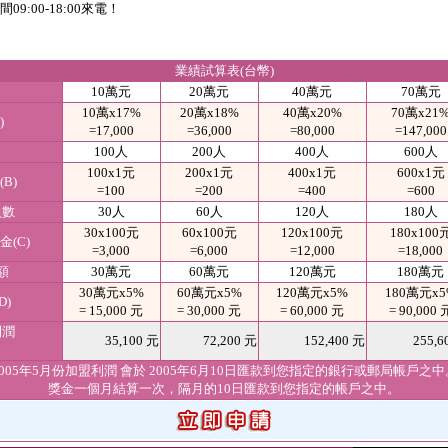
:00-18:00來電！
業績試算表(台幣)
10萬元
20萬元
40萬元
70萬元
10萬x17%
20萬x18%
40萬x20%
70萬x21
)
=17,000
=36,000
=80,000
=147,000
100人
200人
400人
600人
100x1元
200x1元
400x1元
600x1元
B)
=100
=200
=400
=600
員數
30人
60人
120人
180人
30x100元
60x100元
120x100元
180x100
(C)
=3,000
=6,000
=12,000
=18,000
額
30萬元
60萬元
120萬元
180萬元
30萬元x5%
60萬元x5%
120萬元x5%
180萬元x5
)
= 15,000 元
= 30,000 元
= 60,000 元
= 90,000 
利潤
35,100 元
72,200 元
152,400 元
255,6
2005年5月份加盟利潤 會於 2005年6月10日匯款到您指定的銀行或郵局帳戶之中
獎金一個月結算一次，隔月的10日匯款到您指定的帳戶之中。