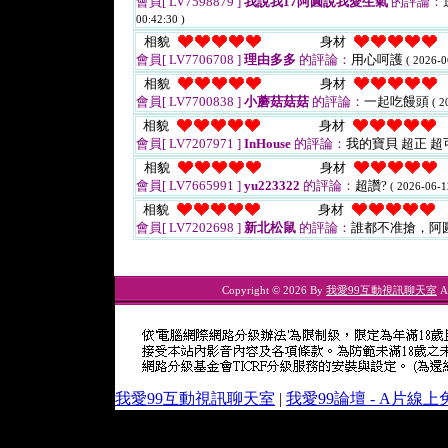
會員[ LV7598879 ]
我說我17阿圓說我愛生氣
的評論：
00:42:30 )
相貌
身材
會員[ LV7706708 ]
理由多多
的評論：
用心呵護
( 2026-0
相貌
身材
會員[ LV7700838 ]
小蘑菇菇菇
的評論：
一起吃饅頭
( 2
相貌
身材
會員[ LV7207971 ]
InHouse
的評論：
我的寶貝 超正 
相貌
身材
會員[ LV7665991 ]
yu223322
的評論：
超讚?
( 2026-06-1
相貌
身材
會員[ LV7202698 ]
新北松鼠
的評論：
誰都不准搶，阿
Copyright © 2026 By
我愛99互動視訊聊天室
Al
我愛99互動視訊聊天室
|
我愛99論壇 - A片線