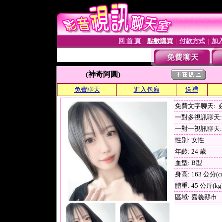
回 首 頁
點數購買
付款方式
加
│
│
│
(神奇阿圓)
免費聊天
進入包廂
送禮
免費文字聊天:
一對多視訊聊天: 
一對一視訊聊天: 
性別: 女性
年齡: 24 歲
血型: B型
身高: 163 公分(c
體重: 45 公斤(kg
區域: 嘉義縣市