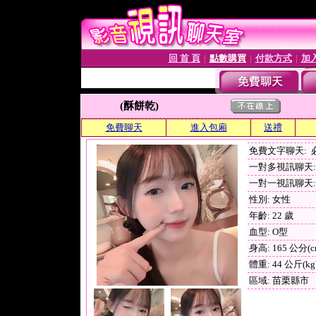
回 首 頁
點數購買
付款方式
加
│
│
│
(酥餅乾)
免費聊天
進入包廂
送禮
免費文字聊天:
一對多視訊聊天: 
一對一視訊聊天: 
性別: 女性
年齡: 22 歲
血型: O型
身高: 165 公分(c
體重: 44 公斤(kg
區域: 苗栗縣市