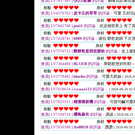
會員[ LV7637561 ]
QQ大軟糖
的評論：
躺著玩趴著玩還
相貌
身材
會員[ LV4370763 ]
皮卡丘的哥哥
的評論：
可愛 又好
相貌
身材
會員[ LV7662788 ]
pin11
的評論：
在這個世界上 有了
相貌
身材
會員[ LV7428741 ]
6089
的評論：
謝拉 餅乾老師 下次
相貌
身材
會員[ LV7576712 ]
酥餅乾是我老婆欸
的評論：
史上最
相貌
身材
會員[ LV7304480 ]
BLUER
的評論：
厚鬆餅堡好吃耶
相貌
身材
會員[ LV3778482 ]
bluefin
的評論：
可愛大奶妹
( 2026-0
相貌
身材
會員[ LV7618634 ]
cccaaa123
的評論：
( 2026-06-26 02:5
相貌
身材
會員[ LV7625551 ]
精液噴射機
的評論：
可甜可鹹可愛
相貌
身材
會員[ LV7104724 ]
櫻島麻衣
的評論：
調皮
( 2026-06-21 
相貌
身材
會員[ LV7650396 ]
Asd0820
的評論：
讚讚
( 2026-06-20 2