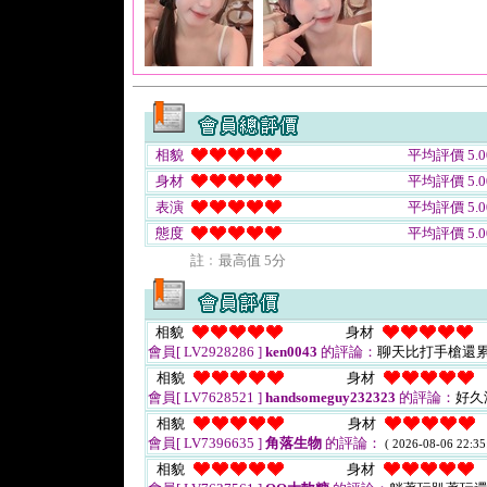
相貌
平均評價 5.0
身材
平均評價 5.0
表演
平均評價 5.0
態度
平均評價 5.0
註﹕最高值 5分
相貌
身材
會員[ LV2928286 ]
ken0043
的評論：
聊天比打手槍還累
相貌
身材
會員[ LV7628521 ]
handsomeguy232323
的評論：
好久
相貌
身材
會員[ LV7396635 ]
角落生物
的評論：
( 2026-08-06 22:35
相貌
身材