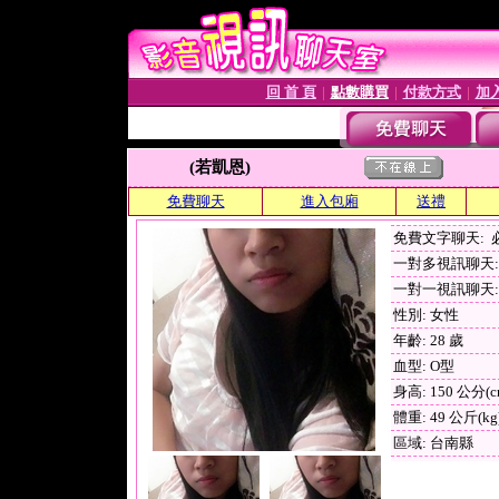
回 首 頁
點數購買
付款方式
加
│
│
│
(若凱恩)
免費聊天
進入包廂
送禮
免費文字聊天:
一對多視訊聊天: 
一對一視訊聊天: 
性別: 女性
年齡: 28 歲
血型: O型
身高: 150 公分(c
體重: 49 公斤(kg
區域: 台南縣