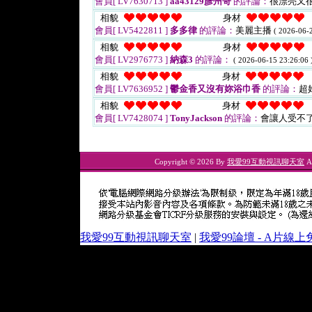
會員[ LV7630713 ]
aa43129彥州哥
的評論：
很漂亮又
相貌
身材
會員[ LV5422811 ]
多多律
的評論：
美麗主播
( 2026-06-2
相貌
身材
會員[ LV2976773 ]
納森3
的評論：
( 2026-06-15 23:26:06 
相貌
身材
會員[ LV7636952 ]
鬱金香又沒有妳浴巾香
的評論：
超
相貌
身材
會員[ LV7428074 ]
TonyJackson
的評論：
會讓人受不
Copyright © 2026 By
我愛99互動視訊聊天室
Al
我愛99互動視訊聊天室
|
我愛99論壇 - A片線