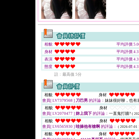
相貌
平均評價 5.0
身材
平均評價 4.3
表演
平均評價 4.3
態度
平均評價 4.3
註﹕最高值 5分
相貌
身材
會員[ LV7379568 ]
刀巴男
的評論：
妹妹很好聊，也有
相貌
身材
會員[ LV2070477 ]
妳上我下
的評論：
一直鬼打牆?
( 20
相貌
身材
會員[ LV6565930 ]
哇操他有槍啊
的評論：
( 2026-07-01 
相貌
身材