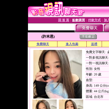
回 首 頁
點數購買
付款方式
加
│
│
│
(許米恩)
免費聊天
進入包廂
送禮
免費文字聊天:
一對多視訊聊天: 
一對一視訊聊天: 
性別: 女性
年齡: 20 歲
血型:
身高: 149 公分(c
體重: 44 公斤(kg
區域: 台北市