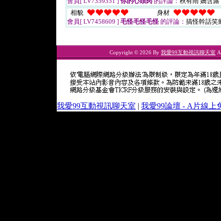
會員[ LV7359351 ]
你的心頭肉
的評論：
秋有雨 嬌含露
相貌
身材
會員[ LV7458609 ]
毛怪毛怪毛怪
的評論：
搞怪幹話笑
Copyright © 2026 By
我愛99互動視訊聊天室
Al
我愛99互動視訊聊天室
|
我愛99論壇 - A片線