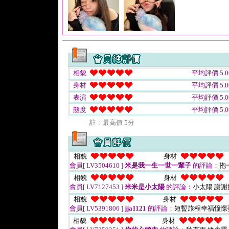
相貌
平均評價 5.0
身材
平均評價 5.0
表演
平均評價 5.0
態度
平均評價 5.0
註﹕最高值 5分
相貌
身材
會員[ LV3504610 ]
米是我一生一世一輩子
的評論：
抱
相貌
身材
會員[ LV7127453 ]
米米是小太陽
的評論：
小太陽 謝
相貌
身材
會員[ LV5391806 ]
jja1121
的評論：
短暫旅程幸福憧憬
相貌
身材