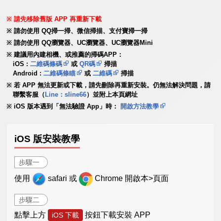
請先移除舊版 APP 再重新下載
請勿使用 QQ掃一掃、微信掃描、支付寶掃一掃
請勿使用 QQ瀏覽器、UC瀏覽器、UC瀏覽器Mini
建議用內建相機、或推薦的掃碼APP：
iOS :
二維碼條碼
或
QR碼
掃描
Android :
二維碼條瞄
或
二維碼
掃描
若 APP 無法更新或下載，請先刪除再重新安裝。仍無法解決問題，請
聯繫客服（
Line：sline66
）並附上本頁網址
iOS 版本遇到「無法驗證 App」時：
開啟方法教學
iOS 版安裝教學
步驟一
使用
safari 或
Chrome 開啟本>頁面
步驟二
點擊上方
按鈕下載安裝 APP
iOS 下載