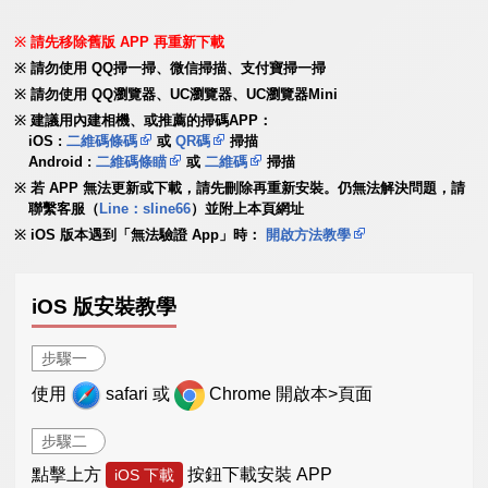
請先移除舊版 APP 再重新下載
請勿使用 QQ掃一掃、微信掃描、支付寶掃一掃
請勿使用 QQ瀏覽器、UC瀏覽器、UC瀏覽器Mini
建議用內建相機、或推薦的掃碼APP：
iOS :
二維碼條碼
或
QR碼
掃描
Android :
二維碼條瞄
或
二維碼
掃描
若 APP 無法更新或下載，請先刪除再重新安裝。仍無法解決問題，請
聯繫客服（
Line：sline66
）並附上本頁網址
iOS 版本遇到「無法驗證 App」時：
開啟方法教學
iOS 版安裝教學
步驟一
使用
safari 或
Chrome 開啟本>頁面
步驟二
點擊上方
按鈕下載安裝 APP
iOS 下載