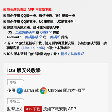
請先移除舊版 APP 再重新下載
請勿使用 QQ掃一掃、微信掃描、支付寶掃一掃
請勿使用 QQ瀏覽器、UC瀏覽器、UC瀏覽器Mini
建議用內建相機、或推薦的掃碼APP：
iOS :
二維碼條碼
或
QR碼
掃描
Android :
二維碼條瞄
或
二維碼
掃描
若 APP 無法更新或下載，請先刪除再重新安裝。仍無法解決問題，請
聯繫客服（
Line：sline66
）並附上本頁網址
iOS 版本遇到「無法驗證 App」時：
開啟方法教學
iOS 版安裝教學
步驟一
使用
safari 或
Chrome 開啟本>頁面
步驟二
點擊上方
按鈕下載安裝 APP
iOS 下載