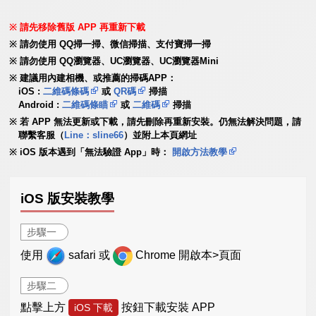
請先移除舊版 APP 再重新下載
請勿使用 QQ掃一掃、微信掃描、支付寶掃一掃
請勿使用 QQ瀏覽器、UC瀏覽器、UC瀏覽器Mini
建議用內建相機、或推薦的掃碼APP：
iOS :
二維碼條碼
或
QR碼
掃描
Android :
二維碼條瞄
或
二維碼
掃描
若 APP 無法更新或下載，請先刪除再重新安裝。仍無法解決問題，請
聯繫客服（
Line：sline66
）並附上本頁網址
iOS 版本遇到「無法驗證 App」時：
開啟方法教學
iOS 版安裝教學
步驟一
使用
safari 或
Chrome 開啟本>頁面
步驟二
點擊上方
按鈕下載安裝 APP
iOS 下載