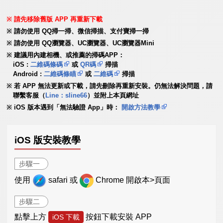
請先移除舊版 APP 再重新下載
請勿使用 QQ掃一掃、微信掃描、支付寶掃一掃
請勿使用 QQ瀏覽器、UC瀏覽器、UC瀏覽器Mini
建議用內建相機、或推薦的掃碼APP：
iOS :
二維碼條碼
或
QR碼
掃描
Android :
二維碼條瞄
或
二維碼
掃描
若 APP 無法更新或下載，請先刪除再重新安裝。仍無法解決問題，請
聯繫客服（
Line：sline66
）並附上本頁網址
iOS 版本遇到「無法驗證 App」時：
開啟方法教學
iOS 版安裝教學
步驟一
使用
safari 或
Chrome 開啟本>頁面
步驟二
點擊上方
按鈕下載安裝 APP
iOS 下載